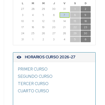
L
M
M
J
V
S
D
27
28
29
30
31
1
2
3
4
5
6
7
8
9
10
11
12
13
14
15
16
17
18
19
20
21
22
23
24
25
26
27
28
29
30
31
1
2
3
4
5
6
HORARIOS CURSO 2026-27
PRIMER CURSO
SEGUNDO CURSO
TERCER CURSO
CUARTO CURSO