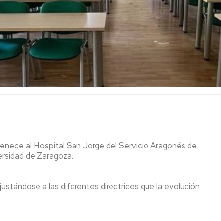
ía de Huesca
io
igiene de Manos
lentes
enece al Hospital San Jorge del Servicio Aragonés de
ersidad de Zaragoza.
justándose a las diferentes directrices que la evolución