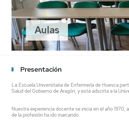
Escuela de Enfermer
Aulas
Hospital Universitar
Trofeo Rector
Día Mundial de la H
Más de 50 años formando enfermeras exce
Presentación
La Escuela Universitaria de Enfermería de Huesca pert
Salud del Gobierno de Aragón, y está adscrita a la Univ
Nuestra experiencia docente se inicia en el año 1970, a
de la profesión ha ido marcando.