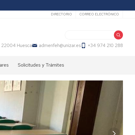
Secundario
DIRECTORIO
CORREO ELECTRÓNICO
Buscar
36 22004 Huesca
admenfeh@unizar.es
+34 974 210 288
lares
Solicitudes y Trámites